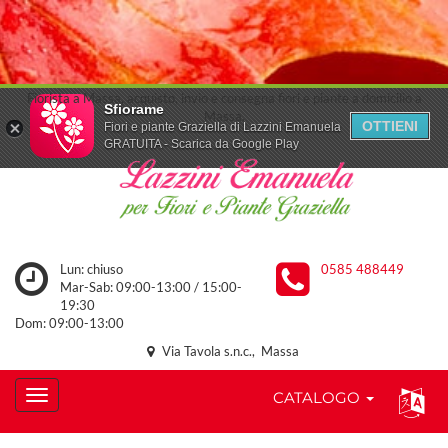
Fiorista a Massa, acquisto, invio e consegna fiori e piante a domicilio a
Sfiorame
Massa.
OTTIENI
Fiori e piante Graziella di Lazzini Emanuela
GRATUITA - Scarica da Google Play
Lun: chiuso
0585 488449
Mar-Sab: 09:00-13:00 / 15:00-
19:30
Dom: 09:00-13:00
Via Tavola s.n.c., Massa
CATALOGO