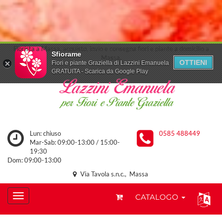
Fiorista a Massa, acquisto, invio e consegna fiori e piante a domicilio a
Sfiorame
Massa.
OTTIENI
Fiori e piante Graziella di Lazzini Emanuela
GRATUITA - Scarica da Google Play
Lun: chiuso
0585 488449
Mar-Sab: 09:00-13:00 / 15:00-
19:30
Dom: 09:00-13:00
Via Tavola s.n.c., Massa
CATALOGO