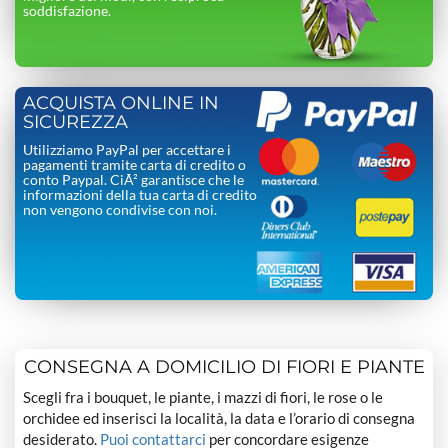
soddisfazione.
ACQUISTA ONLINE IN
SICUREZZA
Utilizziamo PayPal per accettare i
pagamenti tramite carta di credito o
conto Paypal. CiÃ² garantisce che le
informazioni della tua carta di credito
non vengono condivise con noi.
CONSEGNA A DOMICILIO DI FIORI E PIANTE
Scegli fra i bouquet, le piante, i mazzi di fiori, le rose o le
orchidee ed inserisci la località, la data e l’orario di consegna
desiderato.
Puoi contattarci
per concordare esigenze