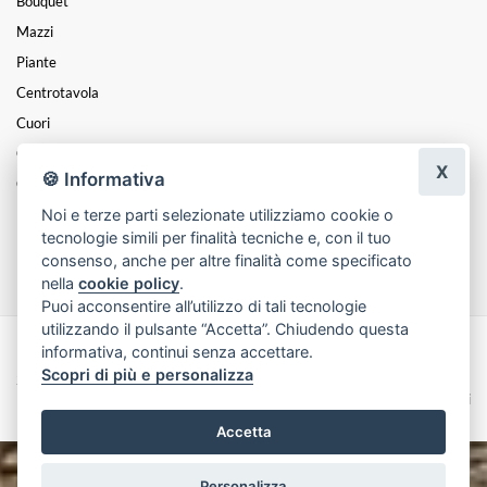
Bouquet
Mazzi
Piante
Centrotavola
Cuori
Coroncine
X
🍪 Informativa
Composizioni
Noi e terze parti selezionate utilizziamo cookie o
Funebre
tecnologie simili per finalità tecniche e, con il tuo
FESTA DELLA MAMMA
consenso, anche per altre finalità come specificato
nella
cookie policy
.
Puoi acconsentire all’utilizzo di tali tecnologie
utilizzando il pulsante “Accetta”. Chiudendo questa
informativa, continui senza accettare.
Made with
by
Infoser.it
-
Realizzazione Siti ecommerce per Fioristi
- ©
Scopri di più e personalizza
2026
Privacy Policy
Cookie Policy
Termini e Condizioni
Accetta
Personalizza