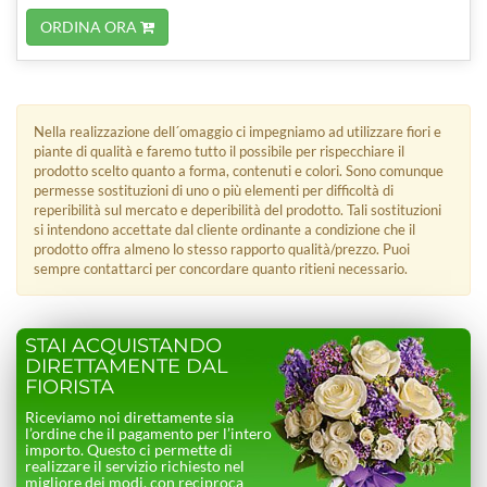
ORDINA ORA
Nella realizzazione dell´omaggio ci impegniamo ad utilizzare fiori e
piante di qualità e faremo tutto il possibile per rispecchiare il
prodotto scelto quanto a forma, contenuti e colori. Sono comunque
permesse sostituzioni di uno o più elementi per difficoltà di
reperibilità sul mercato e deperibilità del prodotto. Tali sostituzioni
si intendono accettate dal cliente ordinante a condizione che il
prodotto offra almeno lo stesso rapporto qualità/prezzo. Puoi
sempre contattarci per concordare quanto ritieni necessario.
STAI ACQUISTANDO
DIRETTAMENTE DAL
FIORISTA
Riceviamo noi direttamente sia
l’ordine che il pagamento per l’intero
importo. Questo ci permette di
realizzare il servizio richiesto nel
migliore dei modi, con reciproca